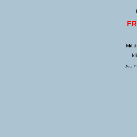
FR
Mit 
kl
Tipp:
Eff