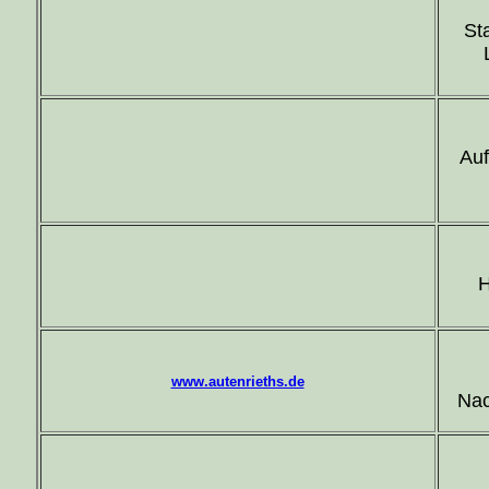
St
Auf
H
www.autenrieths.de
Nac