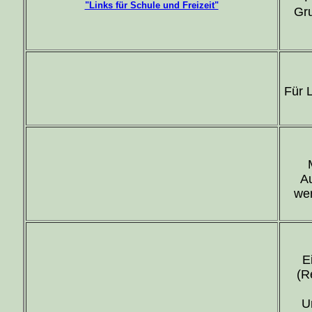
"Links für Schule und Freizeit"
Gr
Für 
Au
wer
E
(R
U