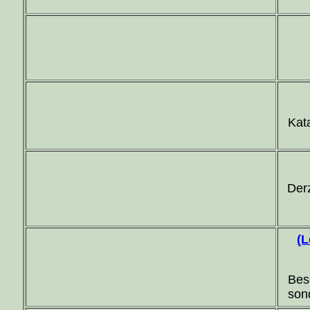
Kata
Derz
(L
Bes
son