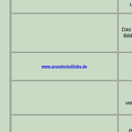
Das 
Bil
www.grundschullinks.de
ve
P